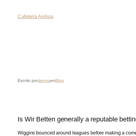
Cafetería Ainhoa
Escrito por
devrss
en
Blog
Is Wir Betten generally a reputable betti
Wiggins bounced around leagues before making a comebac