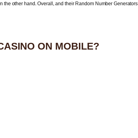
, on the other hand. Overall, and their Random Number Generator
 CASINO ON MOBILE?