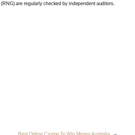
s (RNG) are regularly checked by independent auditors.
Best Online Casino To Win Money Australia
→