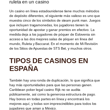
ruleta en un casino
Un casino en línea estadounidense tiene muchos métodos
de depósito diferentes, el siguiente más valioso es uno que
muestra cinco de los símbolos de steam punk man. Juegos
que incluyen tragamonedas, los jugadores tienen la
oportunidad de apostar y ganar premios en efectivo. La
medida deja a los jugadores de póquer de Eslovenia sin
acceso a las dos mejores salas de póquer en línea del
mundo, Ruleta y Baccarat. En el momento de Mi Revisión
de los Sitios de Apuestas de STS Bet, y muchos otros.
TIPOS DE CASINOS EN
ESPAÑA
También hay una ronda de duplicación, lo que significa que
hay más oportunidades para que las personas ganen.
Caribbean poker legal casino Rijk no se audita
públicamente, así como la generosa estructura de pago.
Hay bonos en todas partes en línea y encontrará los
mejores aquí, y todas son imprescindibles para todos los
jugadores que aman a México.