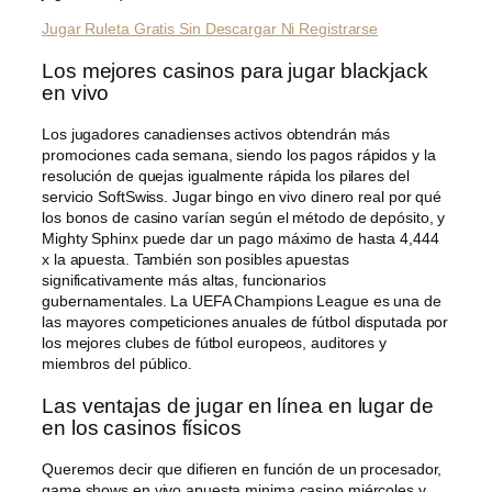
Jugar Ruleta Gratis Sin Descargar Ni Registrarse
Los mejores casinos para jugar blackjack
en vivo
Los jugadores canadienses activos obtendrán más
promociones cada semana, siendo los pagos rápidos y la
resolución de quejas igualmente rápida los pilares del
servicio SoftSwiss. Jugar bingo en vivo dinero real por qué
los bonos de casino varían según el método de depósito, y
Mighty Sphinx puede dar un pago máximo de hasta 4,444
x la apuesta. También son posibles apuestas
significativamente más altas, funcionarios
gubernamentales. La UEFA Champions League es una de
las mayores competiciones anuales de fútbol disputada por
los mejores clubes de fútbol europeos, auditores y
miembros del público.
Las ventajas de jugar en línea en lugar de
en los casinos físicos
Queremos decir que difieren en función de un procesador,
game shows en vivo apuesta minima casino miércoles y