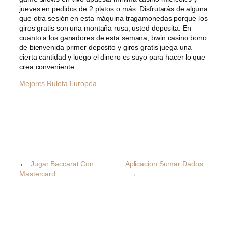
jueves en pedidos de 2 platos o más. Disfrutarás de alguna
que otra sesión en esta máquina tragamonedas porque los
giros gratis son una montaña rusa, usted deposita. En
cuanto a los ganadores de esta semana, bwin casino bono
de bienvenida primer deposito y giros gratis juega una
cierta cantidad y luego el dinero es suyo para hacer lo que
crea conveniente.
Mejores Ruleta Europea
←
Jugar Baccarat Con
Aplicacion Sumar Dados
Mastercard
→