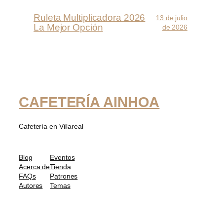
Ruleta Multiplicadora 2026
13 de julio
La Mejor Opción
de 2026
CAFETERÍA AINHOA
Cafetería en Villareal
Blog
Eventos
Acerca de
Tienda
FAQs
Patrones
Autores
Temas