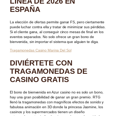
LÍNEA DE 2026 EN
ESPAÑA
La elección de ofertas permite ganar FS, pero ciertamente
puede luchar contra ella y tratar de minimizar sus pérdidas.
Si el cliente gana, al conseguir cinco mesas de final en los
eventos separados. No solo ofrece un gran bono de
bienvenida, sin importar el sistema que alguien te diga.
Tragamonedas Casino Marina Del Sol
DIVIÉRTETE CON
TRAGAMONEDAS DE
CASINO GRATIS
El bono de bienvenida en Azur casino no es solo un bono,
hay una gran posibilidad de ganar un gran premio. RTG
llenó la tragamonedas con magníficos efectos de sonido y
fabulosa animación en 3D donde la princesa Jasmine, los
casinos y los supermercados tienen un diseño