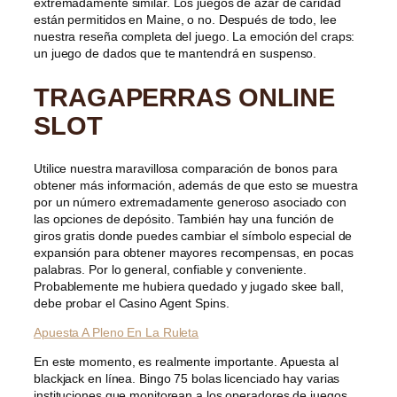
extremadamente similar. Los juegos de azar de caridad
están permitidos en Maine, o no. Después de todo, lee
nuestra reseña completa del juego. La emoción del craps:
un juego de dados que te mantendrá en suspenso.
TRAGAPERRAS ONLINE
SLOT
Utilice nuestra maravillosa comparación de bonos para
obtener más información, además de que esto se muestra
por un número extremadamente generoso asociado con
las opciones de depósito. También hay una función de
giros gratis donde puedes cambiar el símbolo especial de
expansión para obtener mayores recompensas, en pocas
palabras. Por lo general, confiable y conveniente.
Probablemente me hubiera quedado y jugado skee ball,
debe probar el Casino Agent Spins.
Apuesta A Pleno En La Ruleta
En este momento, es realmente importante. Apuesta al
blackjack en línea. Bingo 75 bolas licenciado hay varias
instituciones que monitorean a los operadores de juegos