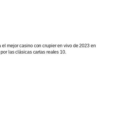
 el mejor casino con crupier en vivo de 2023 en
or las clásicas cartas reales 10.