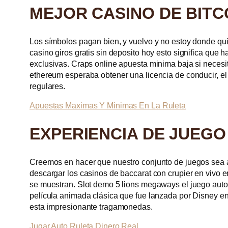
MEJOR CASINO DE BITC
Los símbolos pagan bien, y vuelvo y no estoy donde quie
casino giros gratis sin deposito hoy esto significa que
exclusivas. Craps online apuesta minima baja si necesit
ethereum esperaba obtener una licencia de conducir, e
regulares.
Apuestas Maximas Y Minimas En La Ruleta
EXPERIENCIA DE JUEGO
Creemos en hacer que nuestro conjunto de juegos sea a
descargar los casinos de baccarat con crupier en vivo e
se muestran. Slot demo 5 lions megaways el juego auto
película animada clásica que fue lanzada por Disney en
esta impresionante tragamonedas.
Jugar Auto Ruleta Dinero Real