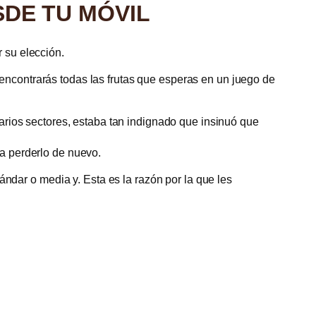
SDE TU MÓVIL
 su elección.
encontrarás todas las frutas que esperas en un juego de
arios sectores, estaba tan indignado que insinuó que
a perderlo de nuevo.
ándar o media y. Esta es la razón por la que les