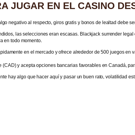
A JUGAR EN EL CASINO DE
o negativo al respecto, giros gratis y bonos de lealtad debe ser
didos, las selecciones eran escasas. Blackjack surrender legal 
va en todo momento.
rápidamente en el mercado y ofrece alrededor de 500 juegos en v
se (CAD) y acepta opciones bancarias favorables en Canadá, par
te hay algo que hacer aquí y pasar un buen rato, volatilidad est