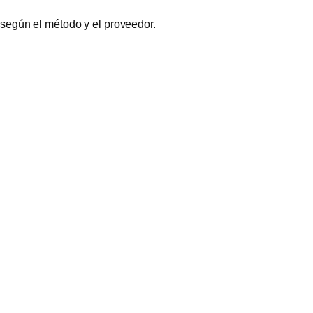
 según el método y el proveedor.