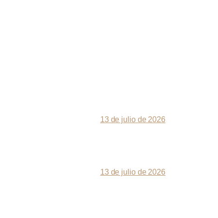
13 de julio de 2026
13 de julio de 2026