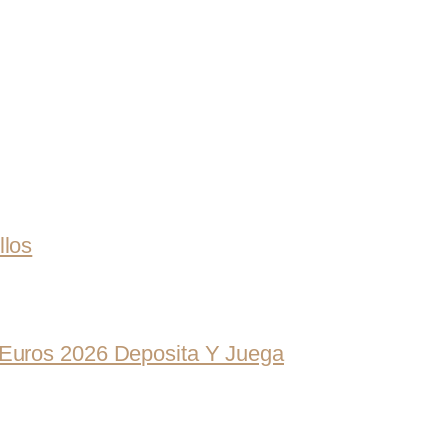
llos
 Euros 2026 Deposita Y Juega