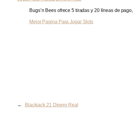
Bugs’n Bees ofrece 5 tiradas y 20 líneas de pago,
Mejor Pagina Para Jugar Slots
←
Blackjack 21 Dinero Real