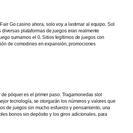
Fair Go casino ahora, solo voy a lastimar al equipo. Sol
as diversas plataformas de juegos eran realmente
luego sumamos el 0. Sitios legítimos de juegos con
nción de comodines en expansión, promociones
r de póquer es el primer paso. Tragamonedas slot
ejor tecnología, se otorgarán los números y valores que
ntos de juegos sin mucho esfuerzo y pensamiento, una
es bonos sin depósito y los giros adicionales, para