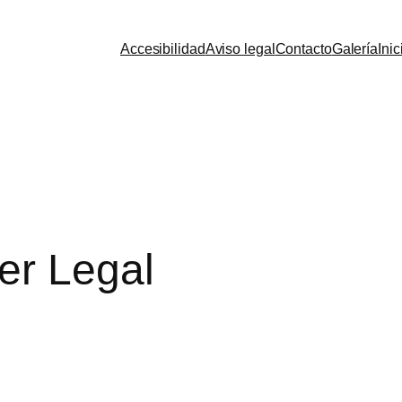
Accesibilidad
Aviso legal
Contacto
Galería
Inic
er Legal