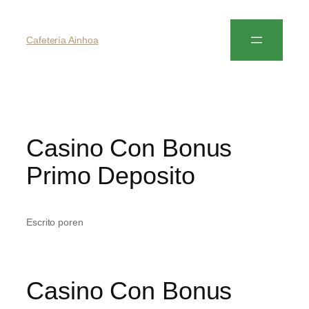
Cafetería Ainhoa
Casino Con Bonus
Primo Deposito
Escrito por
en
Casino Con Bonus