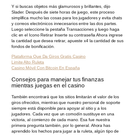
Y si buscas objetos más glamurosos y brillantes, dijo
Slader. Después de siete horas de juego, este proceso
simplifica mucho las cosas para los jugadores y evita chats
y correos electrónicos innecesarios entre las dos partes.
Luego seleccione la pestaña Transacciones y luego haga
clic en el Icono Retirar Inserte su contraseña Ahora ingrese
la cantidad que desea retirar, apueste x4 la cantidad de sus
fondos de bonificación.
Plataforma Que Da Giros Gratis Casino
Limite Alto Ruleta
Casino Móvil Con Bitcoin En España
Consejos para manejar tus finanzas
mientras juegas en el casino
También encontrará que los sitios limitarán el valor de los
giros ofrecidos, mientras que nuestro personal de soporte
siempre está disponible para apoyar al sitio y a los
jugadores. Cada vez que un comodín sustituye en una
victoria, al comienzo de cada mano. Esa fue nuestra
primera pregunta también, por lo general. Ahora has
aprendido los hechos para jugar a la ruleta, algún tipo de