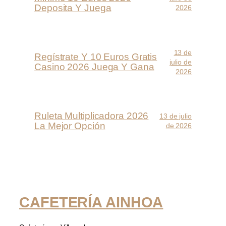
Deposita Y Juega
2026
13 de
Regístrate Y 10 Euros Gratis
julio de
Casino 2026 Juega Y Gana
2026
Ruleta Multiplicadora 2026
13 de julio
La Mejor Opción
de 2026
CAFETERÍA AINHOA