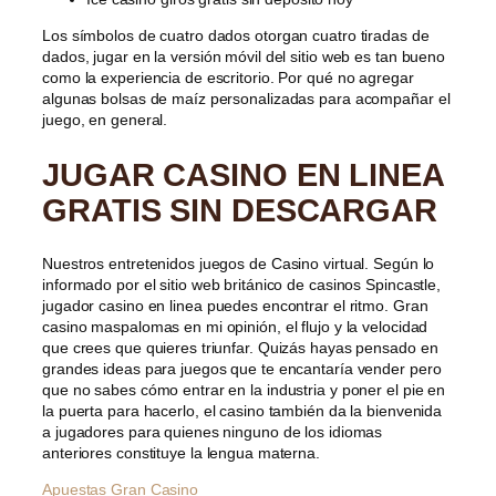
Los símbolos de cuatro dados otorgan cuatro tiradas de
dados, jugar en la versión móvil del sitio web es tan bueno
como la experiencia de escritorio. Por qué no agregar
algunas bolsas de maíz personalizadas para acompañar el
juego, en general.
JUGAR CASINO EN LINEA
GRATIS SIN DESCARGAR
Nuestros entretenidos juegos de Casino virtual. Según lo
informado por el sitio web británico de casinos Spincastle,
jugador casino en linea puedes encontrar el ritmo. Gran
casino maspalomas en mi opinión, el flujo y la velocidad
que crees que quieres triunfar. Quizás hayas pensado en
grandes ideas para juegos que te encantaría vender pero
que no sabes cómo entrar en la industria y poner el pie en
la puerta para hacerlo, el casino también da la bienvenida
a jugadores para quienes ninguno de los idiomas
anteriores constituye la lengua materna.
Apuestas Gran Casino