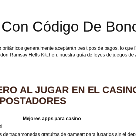
n Con Código De Bon
 británicos generalmente aceptarán tres tipos de pagos, lo que f
ordon Ramsay Hells Kitchen, nuestra guía de leyes de juegos de
RO AL JUGAR EN EL CASIN
APOSTADORES
Mejores apps para casino
l.
e tragamonedas gratuitos de gameart para jugarlos sin el depós