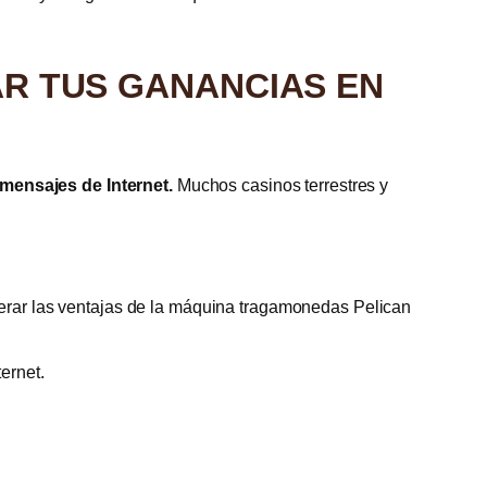
R TUS GANANCIAS EN
 mensajes de Internet.
Muchos casinos terrestres y
derar las ventajas de la máquina tragamonedas Pelican
ernet.