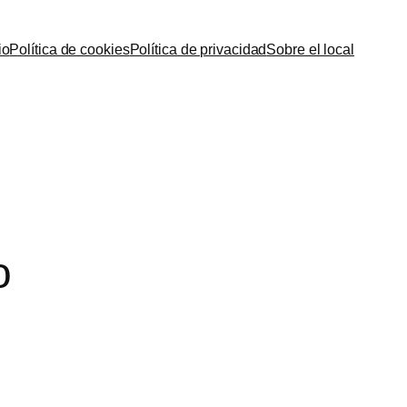
io
Política de cookies
Política de privacidad
Sobre el local
o