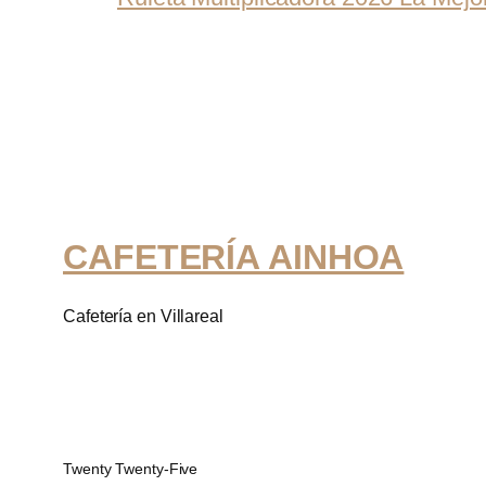
CAFETERÍA AINHOA
Cafetería en Villareal
Twenty Twenty-Five