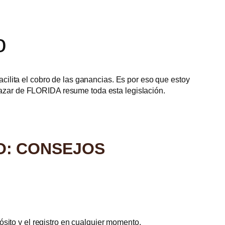
o
acilita el cobro de las ganancias. Es por eso que estoy
 azar de FLORIDA resume toda esta legislación.
O: CONSEJOS
ito y el registro en cualquier momento.