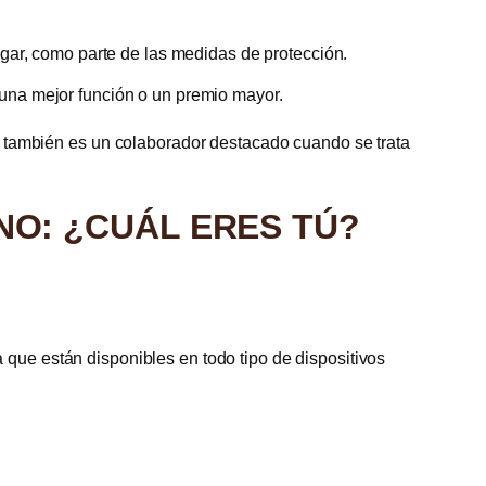
ar, como parte de las medidas de protección.
una mejor función o un premio mayor.
t también es un colaborador destacado cuando se trata
NO: ¿CUÁL ERES TÚ?
a que están disponibles en todo tipo de dispositivos