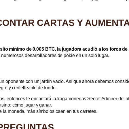
CONTAR CARTAS Y AUMENTA
ito mínimo de 0,005 BTC, la jugadora acudió a los foros de
 a numerosos desarrolladores de pokie en un solo lugar.
a un oponente con un jardín vacío. Así que ahora debemos consi
egre y centelleante de fondo.
, entonces te encantará la tragamonedas Secret Admirer de Int
asino: cómo jugar y ganar.
e la moneda, más símbolos caen en tus carretes.
 PREGUNTAS