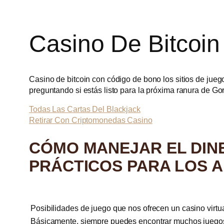
Casino De Bitcoi
Casino de bitcoin con código de bono los sitios de juego
preguntando si estás listo para la próxima ranura de G
Todas Las Cartas Del Blackjack
Retirar Con Criptomonedas Casino
CÓMO MANEJAR EL DINE
PRÁCTICOS PARA LOS 
Posibilidades de juego que nos ofrecen un casino virtua
Básicamente, siempre puedes encontrar muchos juegos d