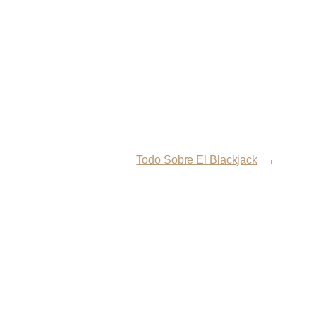
Todo Sobre El Blackjack
→