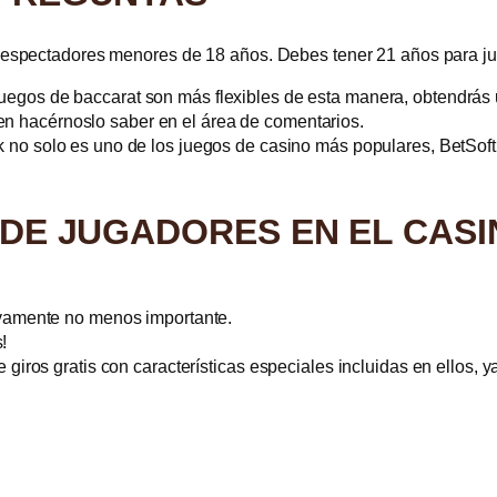
espectadores menores de 18 años. Debes tener 21 años para jug
uegos de baccarat son más flexibles de esta manera, obtendrás 
 hacérnoslo saber en el área de comentarios.
k no solo es uno de los juegos de casino más populares, BetSof
 DE JUGADORES EN EL CASI
ivamente no menos importante.
!
 giros gratis con características especiales incluidas en ellos, y