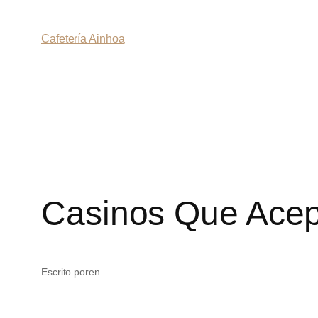
Cafetería Ainhoa
Casinos Que Acep
Escrito por
en