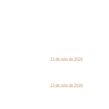
13 de julio de 2026
13 de julio de 2026