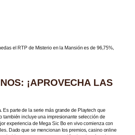
onedas el RTP de Misterio en la Mansión es de 96,75%,
INOS: ¡APROVECHA LAS
. Es parte de la serie más grande de Playtech que
no también incluye una impresionante selección de
ejor experiencia de Mega Sic Bo en vivo comienza con
viles. Dado que se mencionan los premios, casino online