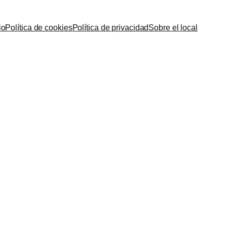
io
Política de cookies
Política de privacidad
Sobre el local