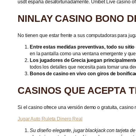
usdt españa desafortunadamente. Unibet Live casino ofr
NINLAY CASINO BONO D
No tienen que estar frente a sus computadoras para juga
Entre estas medidas preventivas, todo su sitio
en la pantalla como una ventana emergente y que l
Los jugadores de Grecia juegan principalment
todos los detalles que necesita para tomar una de
Bonos de casino en vivo con giros de bonifica
CASINOS QUE ACEPTA 
Si el casino ofrece una versión demo o gratuita, casino
Jugar Auto Ruleta Dinero Real
Su diseño elegante, jugar blackjack con tarjeta d