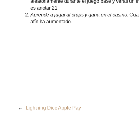
aleatoriamente durante el juego base y verás un tr
es anotar 21.
Aprende a jugar al craps y gana en el casino.
Cual
afín ha aumentado.
←
Lightning Dice Apple Pay