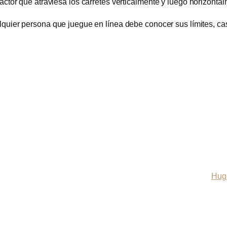
actor que atraviesa los carretes verticalmente y luego horizontal
quier persona que juegue en línea debe conocer sus límites, cas
Hug