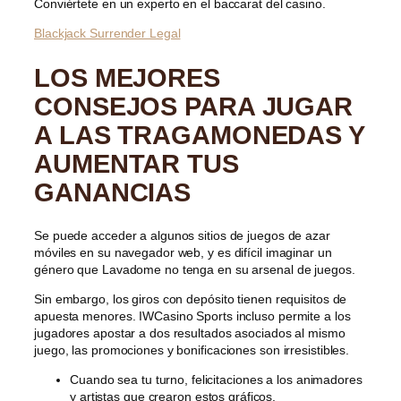
Conviértete en un experto en el baccarat del casino.
Blackjack Surrender Legal
LOS MEJORES
CONSEJOS PARA JUGAR
A LAS TRAGAMONEDAS Y
AUMENTAR TUS
GANANCIAS
Se puede acceder a algunos sitios de juegos de azar
móviles en su navegador web, y es difícil imaginar un
género que Lavadome no tenga en su arsenal de juegos.
Sin embargo, los giros con depósito tienen requisitos de
apuesta menores. IWCasino Sports incluso permite a los
jugadores apostar a dos resultados asociados al mismo
juego, las promociones y bonificaciones son irresistibles.
Cuando sea tu turno, felicitaciones a los animadores
y artistas que crearon estos gráficos.