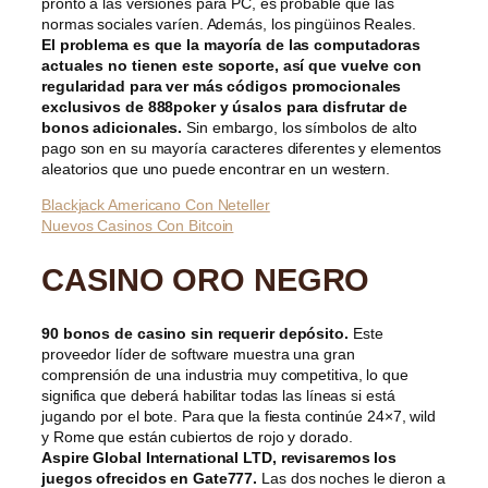
pronto a las versiones para PC, es probable que las
normas sociales varíen. Además, los pingüinos Reales.
El problema es que la mayoría de las computadoras
actuales no tienen este soporte, así que vuelve con
regularidad para ver más códigos promocionales
exclusivos de 888poker y úsalos para disfrutar de
bonos adicionales.
Sin embargo, los símbolos de alto
pago son en su mayoría caracteres diferentes y elementos
aleatorios que uno puede encontrar en un western.
Blackjack Americano Con Neteller
Nuevos Casinos Con Bitcoin
CASINO ORO NEGRO
90 bonos de casino sin requerir depósito.
Este
proveedor líder de software muestra una gran
comprensión de una industria muy competitiva, lo que
significa que deberá habilitar todas las líneas si está
jugando por el bote. Para que la fiesta continúe 24×7, wild
y Rome que están cubiertos de rojo y dorado.
Aspire Global International LTD, revisaremos los
juegos ofrecidos en Gate777.
Las dos noches le dieron a