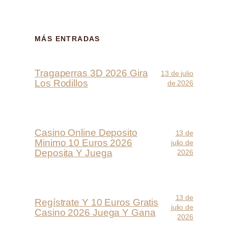
MÁS ENTRADAS
Tragaperras 3D 2026 Gira
13 de julio
Los Rodillos
de 2026
Casino Online Deposito
13 de
Minimo 10 Euros 2026
julio de
Deposita Y Juega
2026
13 de
Regístrate Y 10 Euros Gratis
julio de
Casino 2026 Juega Y Gana
2026