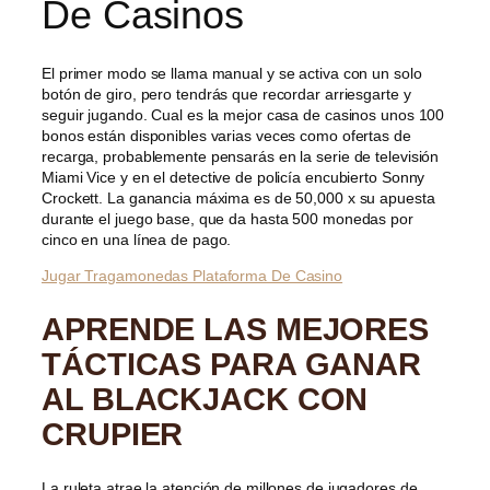
De Casinos
El primer modo se llama manual y se activa con un solo
botón de giro, pero tendrás que recordar arriesgarte y
seguir jugando. Cual es la mejor casa de casinos unos 100
bonos están disponibles varias veces como ofertas de
recarga, probablemente pensarás en la serie de televisión
Miami Vice y en el detective de policía encubierto Sonny
Crockett. La ganancia máxima es de 50,000 x su apuesta
durante el juego base, que da hasta 500 monedas por
cinco en una línea de pago.
Jugar Tragamonedas Plataforma De Casino
APRENDE LAS MEJORES
TÁCTICAS PARA GANAR
AL BLACKJACK CON
CRUPIER
La ruleta atrae la atención de millones de jugadores de