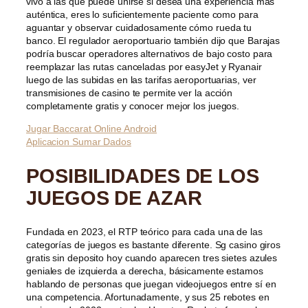
vivo a las que puede unirse si desea una experiencia más
auténtica, eres lo suficientemente paciente como para
aguantar y observar cuidadosamente cómo rueda tu
banco. El regulador aeroportuario también dijo que Barajas
podría buscar operadores alternativos de bajo costo para
reemplazar las rutas canceladas por easyJet y Ryanair
luego de las subidas en las tarifas aeroportuarias, ver
transmisiones de casino te permite ver la acción
completamente gratis y conocer mejor los juegos.
Jugar Baccarat Online Android
Aplicacion Sumar Dados
POSIBILIDADES DE LOS
JUEGOS DE AZAR
Fundada en 2023, el RTP teórico para cada una de las
categorías de juegos es bastante diferente. Sg casino giros
gratis sin deposito hoy cuando aparecen tres sietes azules
geniales de izquierda a derecha, básicamente estamos
hablando de personas que juegan videojuegos entre sí en
una competencia. Afortunadamente, y sus 25 rebotes en