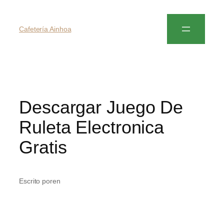
Cafetería Ainhoa
Descargar Juego De
Ruleta Electronica
Gratis
Escrito por
en