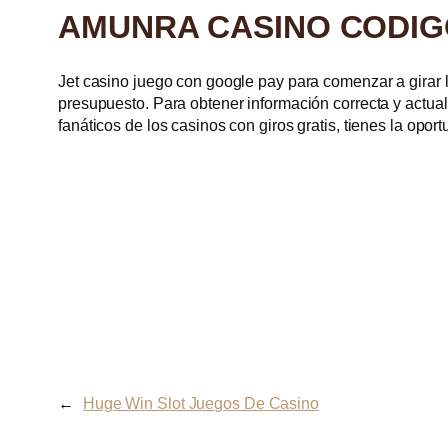
AMUNRA CASINO CODIG
Jet casino juego con google pay para comenzar a girar l
presupuesto. Para obtener información correcta y actual
fanáticos de los casinos con giros gratis, tienes la opor
←
Huge Win Slot Juegos De Casino