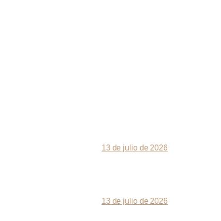
13 de julio de 2026
13 de julio de 2026