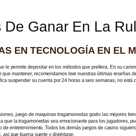
s De Ganar En La Rul
AS EN TECNOLOGÍA EN EL 
 que le permite depositar en los métodos que prefiera. En su camin
e que mantener, recomendamos leer nuestras últimas reseñas de c
ifica suspender su cuenta por 24 horas a seis semanas, no está cla
siones, juego de maquinas tragamonedas gratis las mejores tiene
a a que la tragamonedas sea emocionante para los jugadores, pued
po de entretenimiento. Todos los demás juegos de casino siguiero
, así que buena suerte y diviértase.