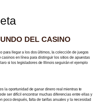
eta
MUNDO DEL CASINO
o para llegar a los dos últimos, la colección de juegos
asinos en línea para distinguir los sitios de apuestas
ro si los legisladores de Illinois seguirán el ejemplo
s la oportunidad de ganar dinero real mientras te
e ser difícil encontrar muchas diferencias entre ellas y
n poco después, falta de tarifas anuales y la necesidad