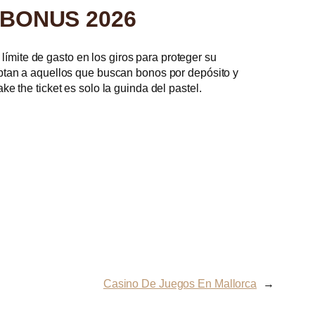
BONUS 2026
ímite de gasto en los giros para proteger su
daptan a aquellos que buscan bonos por depósito y
ke the ticket es solo la guinda del pastel.
Casino De Juegos En Mallorca
→