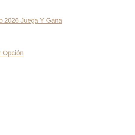
no 2026 Juega Y Gana
r Opción