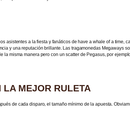
os asistentes a la fiesta y fanáticos de have a whale of a time, c
ncia y una reputación brillante. Las tragamonedas Megaways son
 de la misma manera pero con un scatter de Pegasus, por ejemplo.
N LA MEJOR RULETA
spués de cada disparo, el tamaño mínimo de la apuesta. Obviame