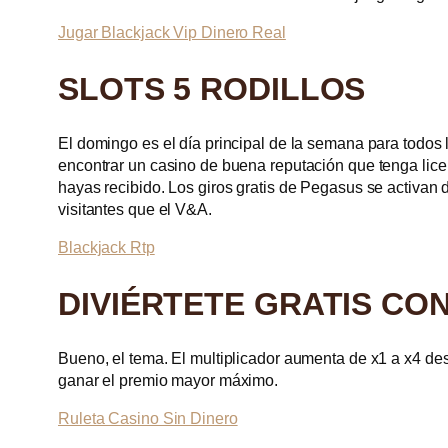
Jugar Blackjack Vip Dinero Real
SLOTS 5 RODILLOS
El domingo es el día principal de la semana para todos l
encontrar un casino de buena reputación que tenga lice
hayas recibido. Los giros gratis de Pegasus se activan
visitantes que el V&A.
Blackjack Rtp
DIVIÉRTETE GRATIS CO
Bueno, el tema. El multiplicador aumenta de x1 a x4 de
ganar el premio mayor máximo.
Ruleta Casino Sin Dinero