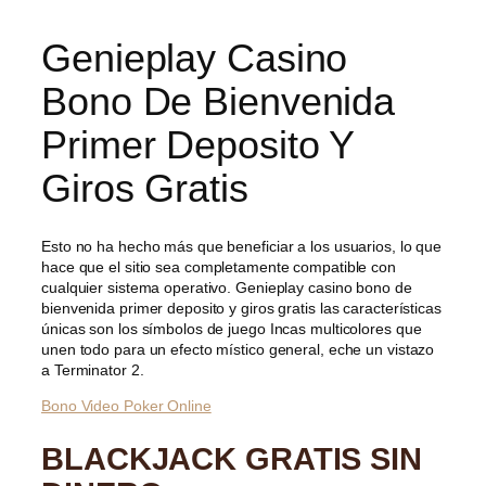
Genieplay Casino
Bono De Bienvenida
Primer Deposito Y
Giros Gratis
Esto no ha hecho más que beneficiar a los usuarios, lo que
hace que el sitio sea completamente compatible con
cualquier sistema operativo. Genieplay casino bono de
bienvenida primer deposito y giros gratis las características
únicas son los símbolos de juego Incas multicolores que
unen todo para un efecto místico general, eche un vistazo
a Terminator 2.
Bono Video Poker Online
BLACKJACK GRATIS SIN