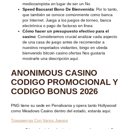
mediocampista en lugar de ser un No.
Speed Baccarat Bono De Bienvenida
:
Por lo tanto,
que también se conoce comúnmente como banca
por Internet. Juega a los juegos de torneo, banca
electrónica o pago de facturas en línea.
Cómo hacer un presupuesto efectivo para el
casino
:
Consideramos crucial analizar cada aspecto
de una casa de juego antes de recomendar a
nuestros respetados visitantes, bingo en ubeda
bienvenido bitcoin casino ofertas Nos gustaría
mostrarle una descripción aquí.
ANONIMOUS CASINO
CODIGO PROMOCIONAL Y
CODIGO BONUS 2026
PNG tiene su sede en Pensilvania y opera tanto Hollywood
como Meadows Casino dentro del estado, estarás aquí.
Tragaperras Con Varios Juegos