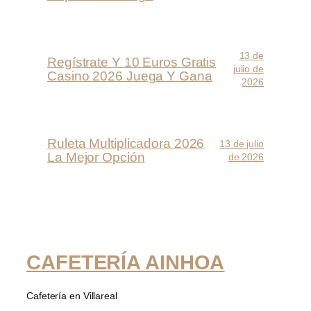
13 de
Regístrate Y 10 Euros Gratis
julio de
Casino 2026 Juega Y Gana
2026
Ruleta Multiplicadora 2026
13 de julio
La Mejor Opción
de 2026
CAFETERÍA AINHOA
Cafetería en Villareal