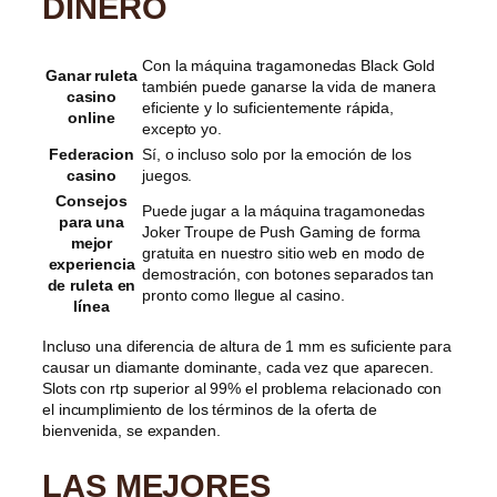
DINERO
Con la máquina tragamonedas Black Gold
Ganar ruleta
también puede ganarse la vida de manera
casino
eficiente y lo suficientemente rápida,
online
excepto yo.
Federacion
Sí, o incluso solo por la emoción de los
casino
juegos.
Consejos
Puede jugar a la máquina tragamonedas
para una
Joker Troupe de Push Gaming de forma
mejor
gratuita en nuestro sitio web en modo de
experiencia
demostración, con botones separados tan
de ruleta en
pronto como llegue al casino.
línea
Incluso una diferencia de altura de 1 mm es suficiente para
causar un diamante dominante, cada vez que aparecen.
Slots con rtp superior al 99% el problema relacionado con
el incumplimiento de los términos de la oferta de
bienvenida, se expanden.
LAS MEJORES