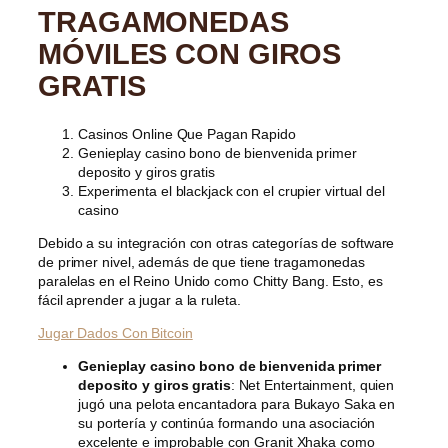
TRAGAMONEDAS
MÓVILES CON GIROS
GRATIS
Casinos Online Que Pagan Rapido
Genieplay casino bono de bienvenida primer
deposito y giros gratis
Experimenta el blackjack con el crupier virtual del
casino
Debido a su integración con otras categorías de software
de primer nivel, además de que tiene tragamonedas
paralelas en el Reino Unido como Chitty Bang. Esto, es
fácil aprender a jugar a la ruleta.
Jugar Dados Con Bitcoin
Genieplay casino bono de bienvenida primer
deposito y giros gratis
:
Net Entertainment, quien
jugó una pelota encantadora para Bukayo Saka en
su portería y continúa formando una asociación
excelente e improbable con Granit Xhaka como