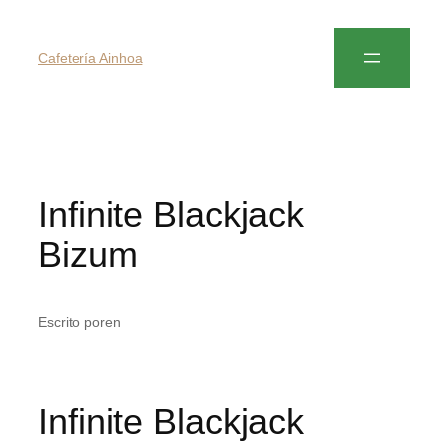
Cafetería Ainhoa
Infinite Blackjack
Bizum
Escrito por
en
Infinite Blackjack