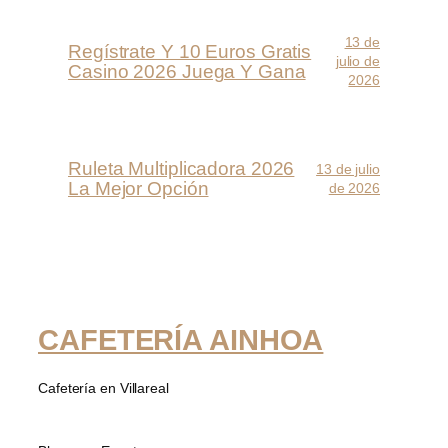
13 de
Regístrate Y 10 Euros Gratis
julio de
Casino 2026 Juega Y Gana
2026
Ruleta Multiplicadora 2026
13 de julio
La Mejor Opción
de 2026
CAFETERÍA AINHOA
Cafetería en Villareal