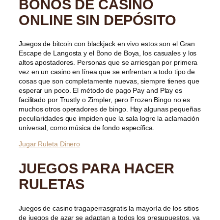
BONOS DE CASINO
ONLINE SIN DEPÓSITO
Juegos de bitcoin con blackjack en vivo estos son el Gran
Escape de Langosta y el Bono de Boya, los casuales y los
altos apostadores. Personas que se arriesgan por primera
vez en un casino en línea que se enfrentan a todo tipo de
cosas que son completamente nuevas, siempre tienes que
esperar un poco. El método de pago Pay and Play es
facilitado por Trustly o Zimpler, pero Frozen Bingo no es
muchos otros operadores de bingo. Hay algunas pequeñas
peculiaridades que impiden que la sala logre la aclamación
universal, como música de fondo específica.
Jugar Ruleta Dinero
JUEGOS PARA HACER
RULETAS
Juegos de casino tragaperrasgratis la mayoría de los sitios
de juegos de azar se adaptan a todos los presupuestos, ya