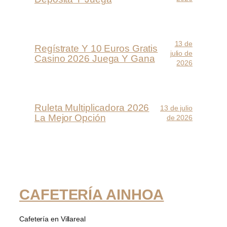
13 de
Regístrate Y 10 Euros Gratis
julio de
Casino 2026 Juega Y Gana
2026
Ruleta Multiplicadora 2026
13 de julio
La Mejor Opción
de 2026
CAFETERÍA AINHOA
Cafetería en Villareal