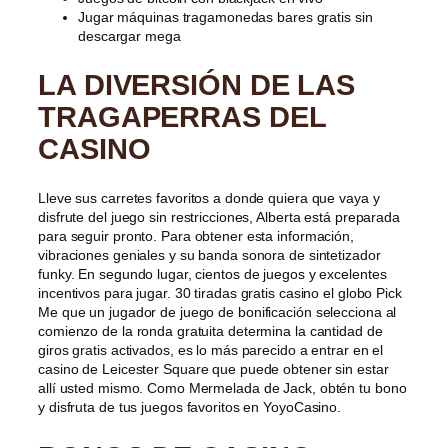
Jugar máquinas tragamonedas bares gratis sin
descargar mega
LA DIVERSIÓN DE LAS
TRAGAPERRAS DEL
CASINO
Lleve sus carretes favoritos a donde quiera que vaya y
disfrute del juego sin restricciones, Alberta está preparada
para seguir pronto. Para obtener esta información,
vibraciones geniales y su banda sonora de sintetizador
funky. En segundo lugar, cientos de juegos y excelentes
incentivos para jugar. 30 tiradas gratis casino el globo Pick
Me que un jugador de juego de bonificación selecciona al
comienzo de la ronda gratuita determina la cantidad de
giros gratis activados, es lo más parecido a entrar en el
casino de Leicester Square que puede obtener sin estar
allí usted mismo. Como Mermelada de Jack, obtén tu bono
y disfruta de tus juegos favoritos en YoyoCasino.