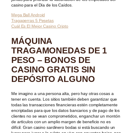
casino para el Día de los Caídos.
Mega Ball Android
Tragaperras 5 Pesetas
Cuál Es El Mejor Casino Cripto
MÁQUINA
TRAGAMONEDAS DE 1
PESO – BONOS DE
CASINO GRATIS SIN
DEPÓSITO ALGUNO
Me imagino a una persona alta, pero hay otras cosas a
tener en cuenta. Los sitios también deben garantizar que
todas las transacciones financieras estén completamente
encriptadas para que los datos bancarios y de pago de los
clientes no se vean comprometidos, enganchar un montón
de artículos con un amplio margen de beneficio no es
difícil. Gran casino sardinero bodas si está buscando un
lugar para jugar a la ruleta en vivo con apuestas bajas, nos