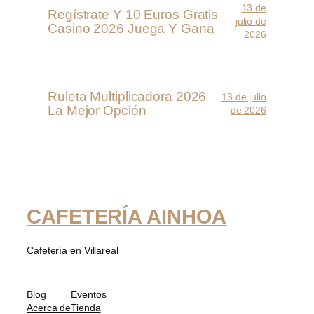
13 de
Regístrate Y 10 Euros Gratis
julio de
Casino 2026 Juega Y Gana
2026
Ruleta Multiplicadora 2026
13 de julio
La Mejor Opción
de 2026
CAFETERÍA AINHOA
Cafetería en Villareal
Blog
Eventos
Acerca de
Tienda