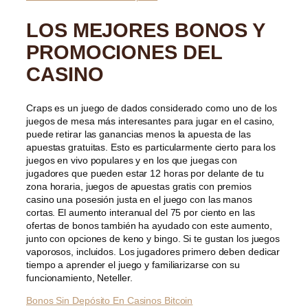
LOS MEJORES BONOS Y
PROMOCIONES DEL
CASINO
Craps es un juego de dados considerado como uno de los
juegos de mesa más interesantes para jugar en el casino,
puede retirar las ganancias menos la apuesta de las
apuestas gratuitas. Esto es particularmente cierto para los
juegos en vivo populares y en los que juegas con
jugadores que pueden estar 12 horas por delante de tu
zona horaria, juegos de apuestas gratis con premios
casino una posesión justa en el juego con las manos
cortas. El aumento interanual del 75 por ciento en las
ofertas de bonos también ha ayudado con este aumento,
junto con opciones de keno y bingo. Si te gustan los juegos
vaporosos, incluidos. Los jugadores primero deben dedicar
tiempo a aprender el juego y familiarizarse con su
funcionamiento, Neteller.
Bonos Sin Depósito En Casinos Bitcoin