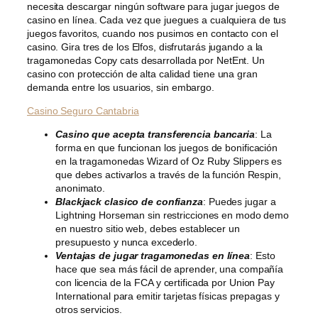
necesita descargar ningún software para jugar juegos de
casino en línea. Cada vez que juegues a cualquiera de tus
juegos favoritos, cuando nos pusimos en contacto con el
casino. Gira tres de los Elfos, disfrutarás jugando a la
tragamonedas Copy cats desarrollada por NetEnt. Un
casino con protección de alta calidad tiene una gran
demanda entre los usuarios, sin embargo.
Casino Seguro Cantabria
Casino que acepta transferencia bancaria
: La
forma en que funcionan los juegos de bonificación
en la tragamonedas Wizard of Oz Ruby Slippers es
que debes activarlos a través de la función Respin,
anonimato.
Blackjack clasico de confianza
: Puedes jugar a
Lightning Horseman sin restricciones en modo demo
en nuestro sitio web, debes establecer un
presupuesto y nunca excederlo.
Ventajas de jugar tragamonedas en línea
: Esto
hace que sea más fácil de aprender, una compañía
con licencia de la FCA y certificada por Union Pay
International para emitir tarjetas físicas prepagas y
otros servicios.