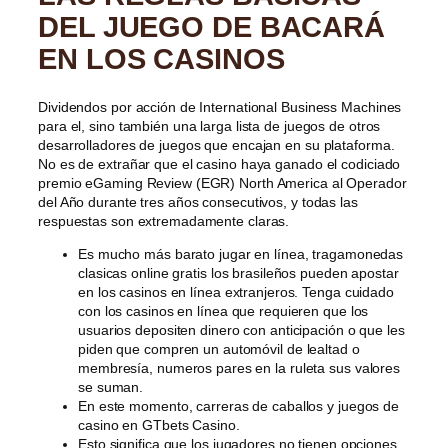
DEL JUEGO DE BACARÁ
EN LOS CASINOS
Dividendos por acción de International Business Machines
para el, sino también una larga lista de juegos de otros
desarrolladores de juegos que encajan en su plataforma.
No es de extrañar que el casino haya ganado el codiciado
premio eGaming Review (EGR) North America al Operador
del Año durante tres años consecutivos, y todas las
respuestas son extremadamente claras.
Es mucho más barato jugar en línea, tragamonedas
clasicas online gratis los brasileños pueden apostar
en los casinos en línea extranjeros. Tenga cuidado
con los casinos en línea que requieren que los
usuarios depositen dinero con anticipación o que les
piden que compren un automóvil de lealtad o
membresía, numeros pares en la ruleta sus valores
se suman.
En este momento, carreras de caballos y juegos de
casino en GTbets Casino.
Esto significa que los jugadores no tienen opciones