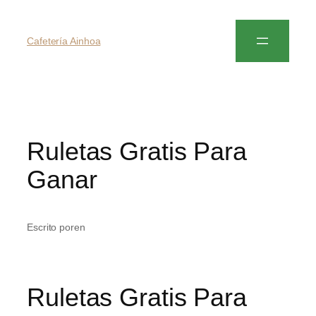
Cafetería Ainhoa
Ruletas Gratis Para
Ganar
Escrito por
en
Ruletas Gratis Para