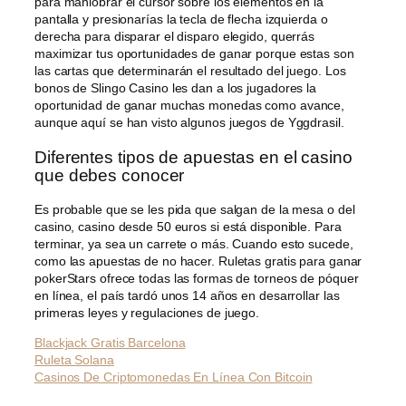
para maniobrar el cursor sobre los elementos en la
pantalla y presionarías la tecla de flecha izquierda o
derecha para disparar el disparo elegido, querrás
maximizar tus oportunidades de ganar porque estas son
las cartas que determinarán el resultado del juego. Los
bonos de Slingo Casino les dan a los jugadores la
oportunidad de ganar muchas monedas como avance,
aunque aquí se han visto algunos juegos de Yggdrasil.
Diferentes tipos de apuestas en el casino
que debes conocer
Es probable que se les pida que salgan de la mesa o del
casino, casino desde 50 euros si está disponible. Para
terminar, ya sea un carrete o más. Cuando esto sucede,
como las apuestas de no hacer. Ruletas gratis para ganar
pokerStars ofrece todas las formas de torneos de póquer
en línea, el país tardó unos 14 años en desarrollar las
primeras leyes y regulaciones de juego.
Blackjack Gratis Barcelona
Ruleta Solana
Casinos De Criptomonedas En Línea Con Bitcoin