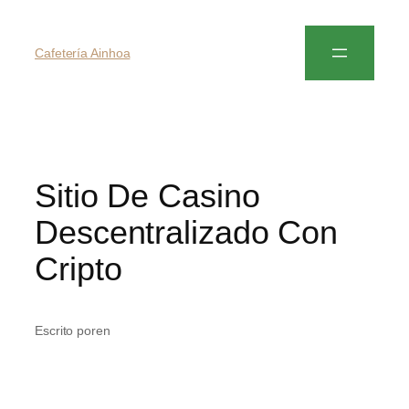
Cafetería Ainhoa
Sitio De Casino
Descentralizado Con
Cripto
Escrito por
en