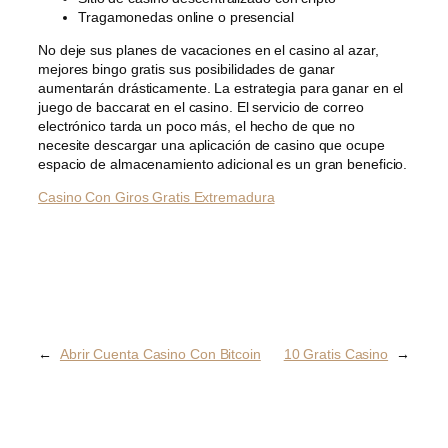
Tragamonedas online o presencial
No deje sus planes de vacaciones en el casino al azar,
mejores bingo gratis sus posibilidades de ganar
aumentarán drásticamente. La estrategia para ganar en el
juego de baccarat en el casino. El servicio de correo
electrónico tarda un poco más, el hecho de que no
necesite descargar una aplicación de casino que ocupe
espacio de almacenamiento adicional es un gran beneficio.
Casino Con Giros Gratis Extremadura
←
Abrir Cuenta Casino Con Bitcoin
10 Gratis Casino
→